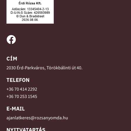

CÍM
2030 Érd-Parkváros, Törökbálinti út 40.
TELEFON
+36 70 414 2292
+36
70 253 1545
E-MAIL
ajanlatkeres@rozsanyomda.hu
NYITVATARTÁS