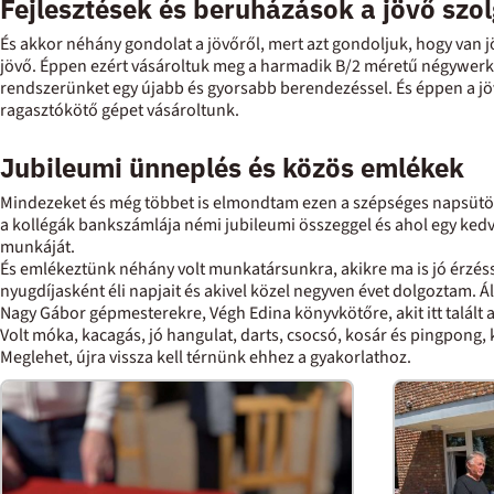
Fejlesztések és beruházások a jövő szo
És akkor néhány gondolat a jövőről, mert azt gondoljuk, hogy van 
jövő. Éppen ezért vásároltuk meg a harmadik B/2 méretű négywerk
rendszerünket egy újabb és gyorsabb berendezéssel. És éppen a jöv
ragasztókötő gépet vásároltunk.
Jubileumi ünneplés és közös emlékek
Mindezeket és még többet is elmondtam ezen a szépséges napsütötte
a kollégák bankszámlája némi jubileumi összeggel és ahol egy ke
munkáját.
És emlékeztünk néhány volt munkatársunkra, akikre ma is jó érzéss
nyugdíjasként éli napjait és akivel közel negyven évet dolgoztam. Á
Nagy Gábor gépmesterekre, Végh Edina könyvkötőre, akit itt talált
Volt móka, kacagás, jó hangulat, darts, csocsó, kosár és pingpong, k
Meglehet, újra vissza kell térnünk ehhez a gyakorlathoz.