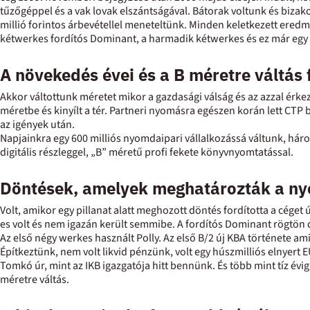
tűzőgéppel és a vak lovak elszántságával. Bátorak voltunk és bizako
millió forintos árbevétellel meneteltünk. Minden keletkezett ere
kétwerkes fordítós Dominant, a harmadik kétwerkes és ez már egy P
A növekedés évei és a B méretre váltás
Akkor váltottunk méretet mikor a gazdasági válság és az azzal érk
méretbe és kinyílt a tér. Partneri nyomásra egészen korán lett CTP
az igények után.
Napjainkra egy 600 milliós nyomdaipari vállalkozássá váltunk, hár
digitális részleggel, „B” méretű profi fekete könyvnyomtatással.
Döntések, amelyek meghatározták a ny
Volt, amikor egy pillanat alatt meghozott döntés fordította a céget
es volt és nem igazán került semmibe. A fordítós Dominant rögtön d
Az első négy werkes használt Polly. Az első B/2 új KBA története am
Építkeztünk, nem volt likvid pénzünk, volt egy húszmilliós elnyert
Tomkó úr, mint az IKB igazgatója hitt bennünk. És több mint tíz év
méretre váltás.