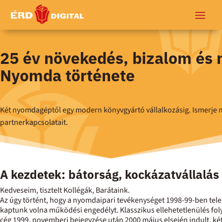
25 év növekedés, bizalom és 
Nyomda története
Két nyomdagéptől egy modern könyvgyártó vállalkozásig. Ismerje m
partnerkapcsolatait.
A kezdetek: bátorság, kockázatvállalá
Kedveseim, tisztelt Kollégák, Barátaink.
Az úgy történt, hogy a nyomdaipari tevékenységet 1998-99-ben t
kaptunk volna működési engedélyt. Klasszikus ellehetetlenülés foly
cég 1999. novemberi bejegyzése után 2000 május elsején indult, két 