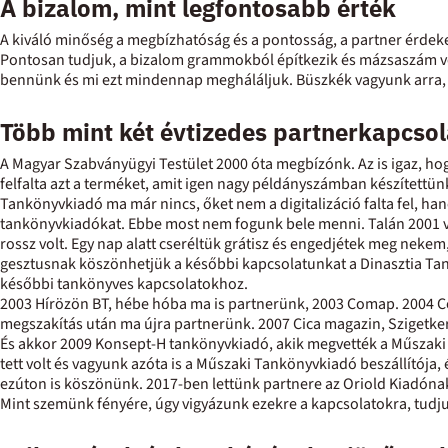
A bizalom, mint legfontosabb érték
A kiváló minőség a megbízhatóság és a pontosság, a partner érdeke
Pontosan tudjuk, a bizalom grammokból építkezik és mázsaszám vész
bennünk és mi ezt mindennap megháláljuk. Büszkék vagyunk arra, 
Több mint két évtizedes partnerkapcso
A Magyar Szabványügyi Testület 2000 óta megbízónk. Az is igaz, hog
felfalta azt a terméket, amit igen nagy példányszámban készítettü
Tankönyvkiadó ma már nincs, őket nem a digitalizáció falta fel, han
tankönyvkiadókat. Ebbe most nem fogunk bele menni. Talán 2001 volt
rossz volt. Egy nap alatt cseréltük grátisz és engedjétek meg nekem
gesztusnak köszönhetjük a későbbi kapcsolatunkat a Dinasztia Tankö
későbbi tankönyves kapcsolatokhoz.
2003 Hírözön BT, hébe hóba ma is partnerünk, 2003 Comap. 2004 C
megszakítás után ma újra partnerünk. 2007 Cica magazin, Szigetke
És akkor 2009 Konsept-H tankönyvkiadó, akik megvették a Műszaki 
tett volt és vagyunk azóta is a Műszaki Tankönyvkiadó beszállítója, é
ezúton is köszönünk. 2017-ben lettünk partnere az Oriold Kiadón
Mint szemünk fényére, úgy vigyázunk ezekre a kapcsolatokra, tudj