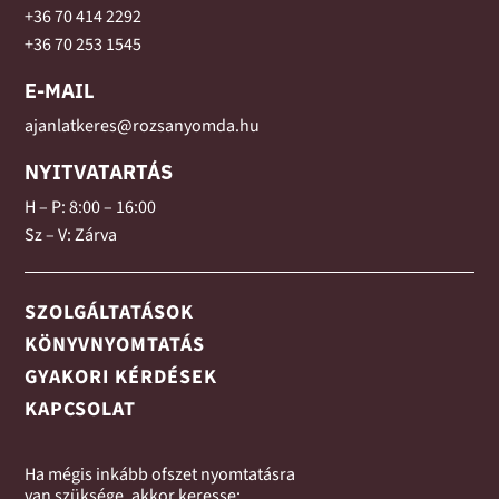
+36 70 414 2292
+36
70 253 1545
E-MAIL
ajanlatkeres@rozsanyomda.hu
NYITVATARTÁS
H – P: 8:00 – 16:00
Sz – V: Zárva
SZOLGÁLTATÁSOK
KÖNYVNYOMTATÁS
GYAKORI KÉRDÉSEK
KAPCSOLAT
Ha mégis inkább ofszet nyomtatásra
van szüksége, akkor keresse: