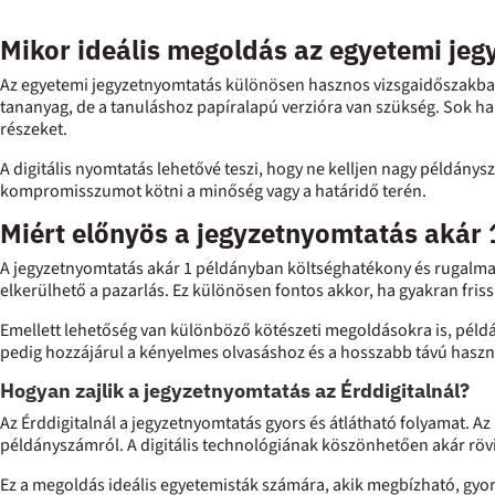
Mikor ideális megoldás az egyetemi je
Az egyetemi jegyzetnyomtatás különösen hasznos vizsgaidőszakban,
tananyag, de a tanuláshoz papíralapú verzióra van szükség. Sok ha
részeket.
A digitális nyomtatás lehetővé teszi, hogy ne kelljen nagy példány
kompromisszumot kötni a minőség vagy a határidő terén.
Miért előnyös a jegyzetnyomtatás akár
A jegyzetnyomtatás akár 1 példányban költséghatékony és rugalmas
elkerülhető a pazarlás. Ez különösen fontos akkor, ha gyakran fris
Emellett lehetőség van különböző kötészeti megoldásokra is, példá
pedig hozzájárul a kényelmes olvasáshoz és a hosszabb távú hasz
Hogyan zajlik a jegyzetnyomtatás az Érddigitalnál?
Az Érddigitalnál a jegyzetnyomtatás gyors és átlátható folyamat. Az 
példányszámról. A digitális technológiának köszönhetően akár rövi
Ez a megoldás ideális egyetemisták számára, akik megbízható, gyo